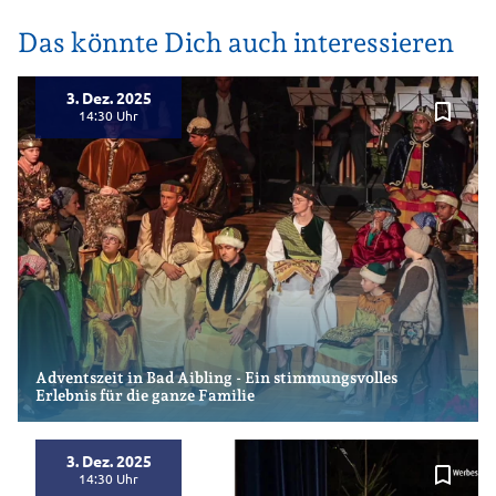
Das könnte Dich auch interessieren
3. Dez. 2025
bookmark_border
14:30
Adventszeit in Bad Aibling - Ein stimmungsvolles
Erlebnis für die ganze Familie
3. Dez. 2025
bookmark_border
14:30