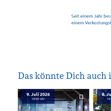
Seit einem Jahr bes
einem Verkostungst
Das könnte Dich auch i
9. Juli 2026
8. J
bookmark_border
18:00
16