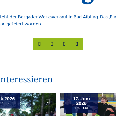
teht der Bergader Werksverkauf in Bad Aibling. Das ‚Einj
ag gefeiert worden.
nteressieren
uli 2026
17. Juni
bookmark_border
2026
:11
17:26