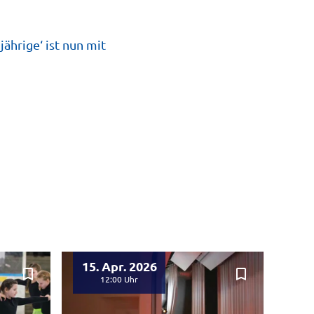
ährige‘ ist nun mit
15. Apr. 2026
bookmark_border
bookmark_border
12:00