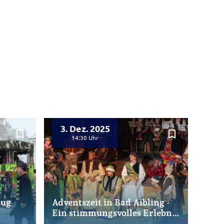
3. Dez. 2025
bookmark_border
bookmark_border
14:30
zug
Adventszeit in Bad Aibling -
Ein stimmungsvolles Erlebnis
für die ganze Familie