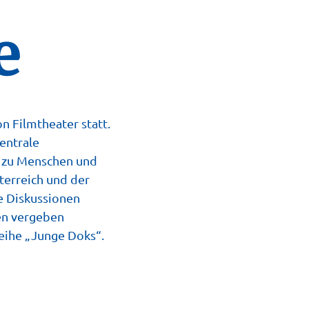
e
n Filmtheater statt.
entrale
n zu Menschen und
sterreich und der
e Diskussionen
gen vergeben
eihe „Junge Doks“.