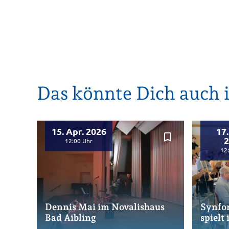
Das könnte Dich auch i
15. Apr. 2026
17
bookmark_border
2
12:00
12
Dennis Mai im Novalishaus
Synfon
Bad Aibling
spielt