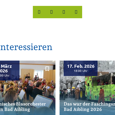
nteressieren
. März
17. Feb. 2026
bookmark_border
026
18:00
:00
isches Blasorchester
Das war der Faschings
 in Bad Aibling
Bad Aibling 2026