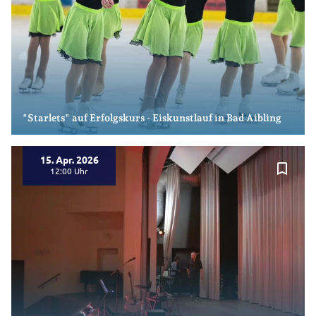
"Starlets" auf Erfolgskurs - Eiskunstlauf in Bad Aibling
15. Apr. 2026
bookmark_border
12:00