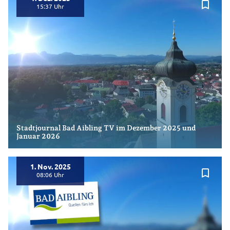
bookmark_border
15:37
Stadtjournal Bad Aibling TV im Dezember 2025 und
Januar 2026
1. Nov. 2025
bookmark_border
08:06