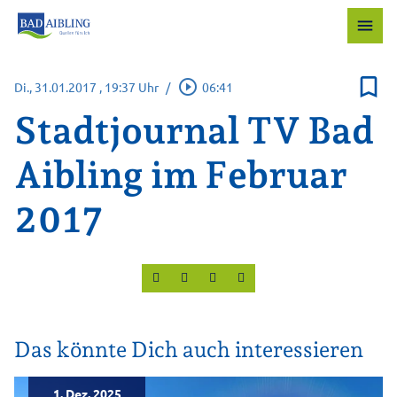
menu
bookmark_border
play_circle_outline
Di., 31.01.2017
, 19:37 Uhr
/
06:41
Stadtjournal TV Bad
Aibling im Februar
2017
Das könnte Dich auch interessieren
1. Dez. 2025