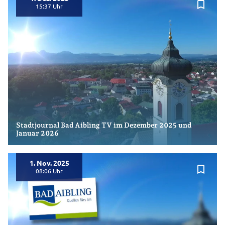
bookmark_border
15:37
Stadtjournal Bad Aibling TV im Dezember 2025 und
Januar 2026
1. Nov. 2025
bookmark_border
08:06