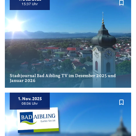
bookmark_border
15:37
Stadtjournal Bad Aibling TV im Dezember 2025 und
Januar 2026
1. Nov. 2025
bookmark_border
08:06