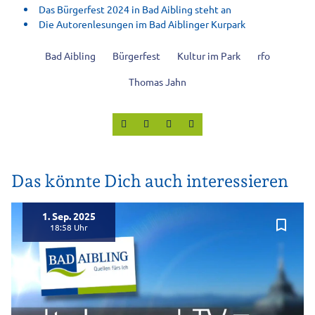
Das Bürgerfest 2024 in Bad Aibling steht an
Die Autorenlesungen im Bad Aiblinger Kurpark
Bad Aibling
Bürgerfest
Kultur im Park
rfo
Thomas Jahn
Das könnte Dich auch interessieren
1. Sep. 2025
bookmark_border
18:58