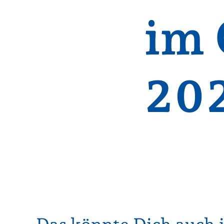
im 
20