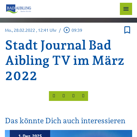
menu
bookmark_border
play_circle_outline
Mo., 28.02.2022
, 12:41 Uhr
/
09:39
Stadt Journal Bad
Aibling TV im März
2022
Das könnte Dich auch interessieren
1. Dez. 2025