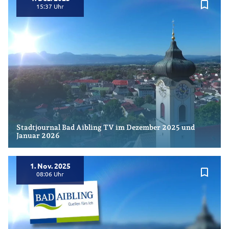
bookmark_border
15:37
Stadtjournal Bad Aibling TV im Dezember 2025 und
Januar 2026
1. Nov. 2025
bookmark_border
08:06