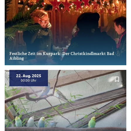
Festliche Zeit im Kurpark: Der Christkindlmarkt Bad
Aibling
22. Aug. 2025
bookmark_border
00:00