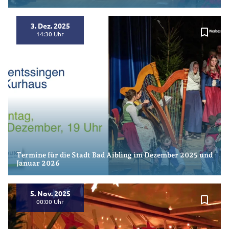
3. Dez. 2025
bookmark_border
14:30
Termine für die Stadt Bad Aibling im Dezember 2025 und
Januar 2026
5. Nov. 2025
bookmark_border
00:00