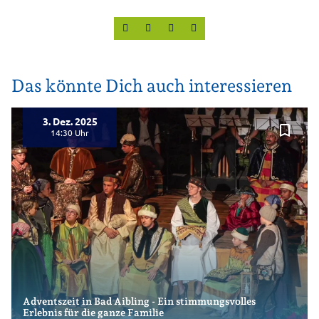
Das könnte Dich auch interessieren
3. Dez. 2025
bookmark_border
14:30
Adventszeit in Bad Aibling - Ein stimmungsvolles
Erlebnis für die ganze Familie