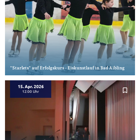
"Starlets" auf Erfolgskurs - Eiskunstlauf in Bad Aibling
15. Apr. 2026
bookmark_border
12:00