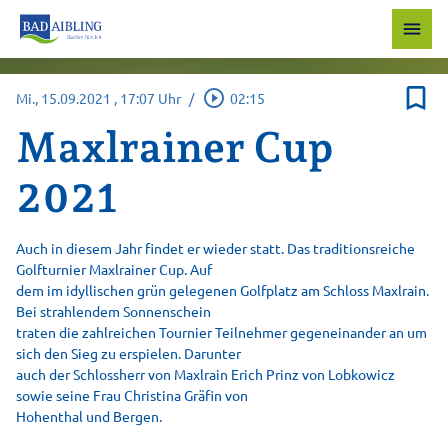
menu
bookmark_border
play_circle_outline
Mi., 15.09.2021
, 17:07 Uhr
/
02:15
Maxlrainer Cup
2021
Auch in diesem Jahr findet er wieder statt. Das traditionsreiche
Golfturnier Maxlrainer Cup. Auf
dem im idyllischen grün gelegenen Golfplatz am Schloss Maxlrain.
Bei strahlendem Sonnenschein
traten die zahlreichen Tournier Teilnehmer gegeneinander an um
sich den Sieg zu erspielen. Darunter
auch der Schlossherr von Maxlrain Erich Prinz von Lobkowicz
sowie seine Frau Christina Gräfin von
Hohenthal und Bergen.