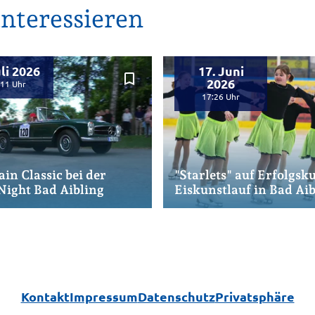
nteressieren
uli 2026
17. Juni
bookmark_border
2026
:11
17:26
in Classic bei der
"Starlets" auf Erfolgsku
Night Bad Aibling
Eiskunstlauf in Bad Ai
Kontakt
Impressum
Datenschutz
Privatsphäre