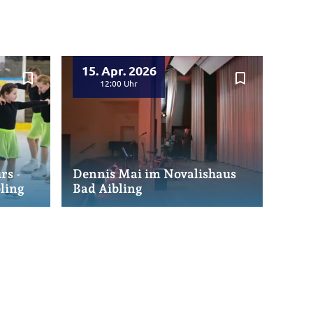
15. Apr. 2026
bookmark_border
bookmark_border
12:00
rs -
Dennis Mai im Novalishaus
bling
Bad Aibling