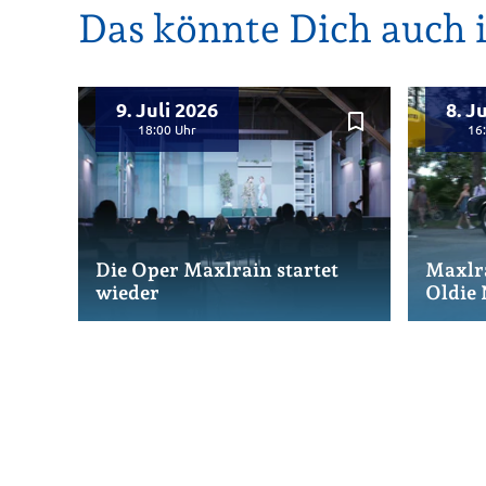
Das könnte Dich auch i
9. Juli 2026
8. J
bookmark_border
18:00
16
Die Oper Maxlrain startet
Maxlra
wieder
Oldie 