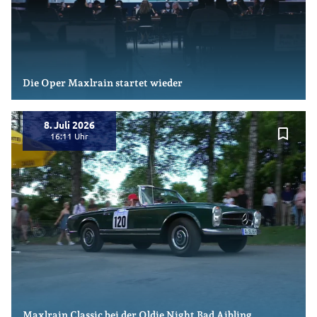
Die Oper Maxlrain startet wieder
8. Juli 2026
bookmark_border
16:11
Maxlrain Classic bei der Oldie Night Bad Aibling