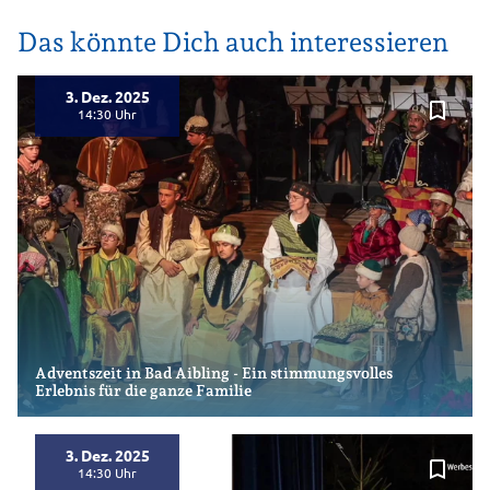
Das könnte Dich auch interessieren
3. Dez. 2025
bookmark_border
14:30
Adventszeit in Bad Aibling - Ein stimmungsvolles
Erlebnis für die ganze Familie
3. Dez. 2025
bookmark_border
14:30