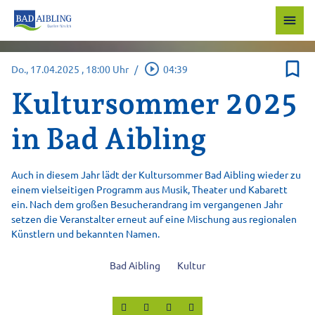
menu
bookmark_border
play_circle_outline
Do., 17.04.2025
, 18:00 Uhr
/
04:39
Kultursommer 2025
in Bad Aibling
Auch in diesem Jahr lädt der Kultursommer Bad Aibling wieder zu
einem vielseitigen Programm aus Musik, Theater und Kabarett
ein. Nach dem großen Besucherandrang im vergangenen Jahr
setzen die Veranstalter erneut auf eine Mischung aus regionalen
Künstlern und bekannten Namen.
Bad Aibling
Kultur