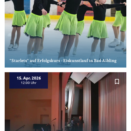
"Starlets" auf Erfolgskurs - Eiskunstlauf in Bad Aibling
15. Apr. 2026
bookmark_border
12:00