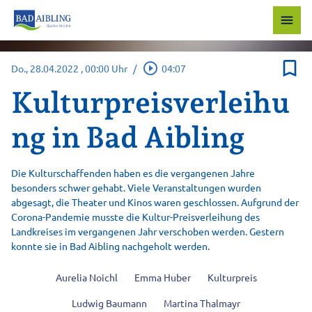
menu
bookmark_border
play_circle_outline
Do., 28.04.2022
, 00:00 Uhr
/
04:07
Kulturpreisverleihu
ng in Bad Aibling
Die Kulturschaffenden haben es die vergangenen Jahre
besonders schwer gehabt. Viele Veranstaltungen wurden
abgesagt, die Theater und Kinos waren geschlossen. Aufgrund der
Corona-Pandemie musste die Kultur-Preisverleihung des
Landkreises im vergangenen Jahr verschoben werden. Gestern
konnte sie in Bad Aibling nachgeholt werden.
Aurelia Noichl
Emma Huber
Kulturpreis
Ludwig Baumann
Martina Thalmayr