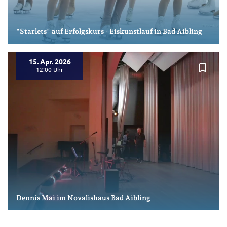
"Starlets" auf Erfolgskurs - Eiskunstlauf in Bad Aibling
15. Apr. 2026
bookmark_border
12:00
Dennis Mai im Novalishaus Bad Aibling