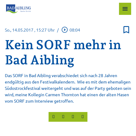
menu
bookmark_border
play_circle_outline
So., 14.05.2017
, 15:27 Uhr
/
08:04
Kein SORF mehr in
Bad Aibling
Das SORF in Bad Aibling verabschiedet sich nach 28 Jahren
endgültig aus den Festivalkalendern. Wie es mit dem ehemaligen
Südostrockfestival weitergeht und was auf der Party geboten sein
wird, meine Kollegin Carmen Thornton hat einen der alten Hasen
vom SORF zum Interview getroffen.