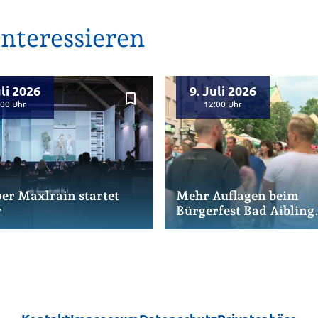
nteressieren
uli 2026
9. Juli 2026
bookmark_border
:00
12:00
er Maxlrain startet
Mehr Auflagen beim
r
Bürgerfest Bad Aibling
sorgen für
Herausforderungen