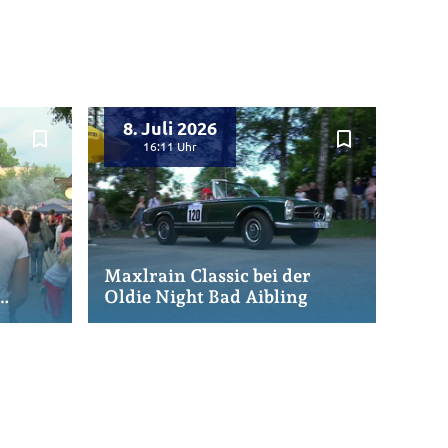
8. Juli 2026
bookmark_border
bookmark_border
16:11
Maxlrain Classic bei der
Oldie Night Bad Aibling