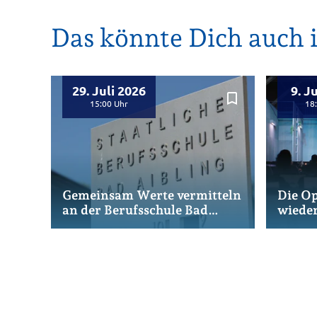
Das könnte Dich auch i
29. Juli 2026
9. J
bookmark_border
15:00
18
Gemeinsam Werte vermitteln
Die Op
an der Berufsschule Bad
wiede
Aibling