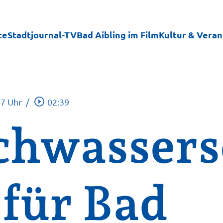
te
Stadtjournal-TV
Bad Aibling im Film
Kultur & Vera
play_circle_outline
37 Uhr
/
02:39
chwassers
 für Bad