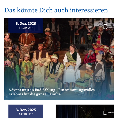
Das könnte Dich auch interessieren
3. Dez. 2025
bookmark_border
14:30
Adventszeit in Bad Aibling - Ein stimmungsvolles
Erlebnis für die ganze Familie
3. Dez. 2025
bookmark_border
14:30