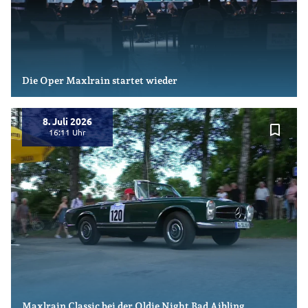
Die Oper Maxlrain startet wieder
8. Juli 2026
bookmark_border
16:11
Maxlrain Classic bei der Oldie Night Bad Aibling