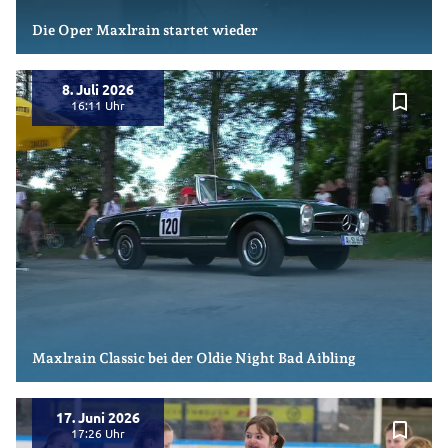
Die Oper Maxlrain startet wieder
8. Juli 2026
bookmark_border
16:11
Maxlrain Classic bei der Oldie Night Bad Aibling
17. Juni 2026
bookmark_border
17:26