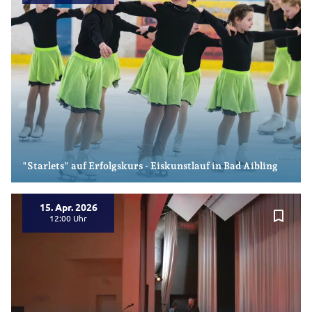
"Starlets" auf Erfolgskurs - Eiskunstlauf in Bad Aibling
15. Apr. 2026
bookmark_border
12:00