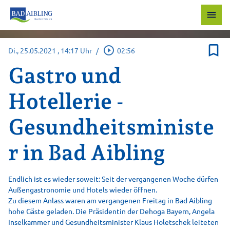
menu
bookmark_border
play_circle_outline
Di., 25.05.2021
, 14:17 Uhr
/
02:56
Gastro und
Hotellerie -
Gesundheitsministe
r in Bad Aibling
Endlich ist es wieder soweit: Seit der vergangenen Woche dürfen
Außengastronomie und Hotels wieder öffnen.
Zu diesem Anlass waren am vergangenen Freitag in Bad Aibling
hohe Gäste geladen. Die Präsidentin der Dehoga Bayern, Angela
Inselkammer und Gesundheitsminister Klaus Holetschek leiteten