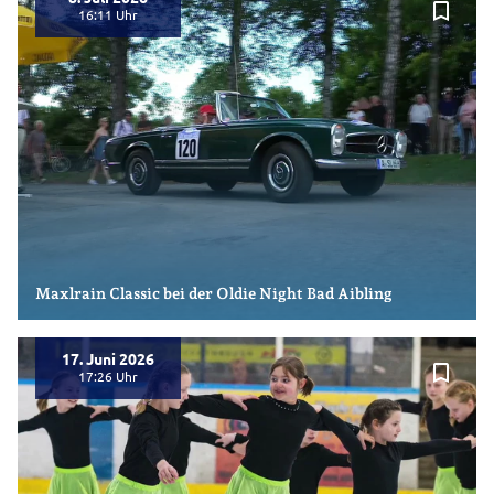
bookmark_border
16:11
Maxlrain Classic bei der Oldie Night Bad Aibling
17. Juni 2026
bookmark_border
17:26