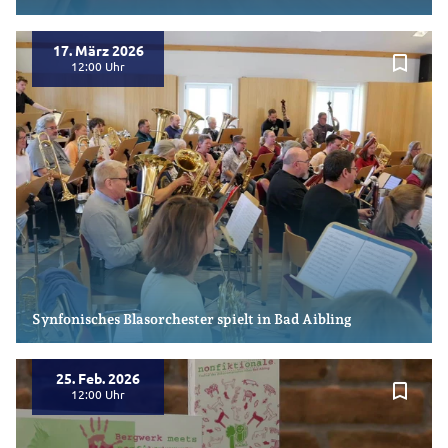
17. März 2026
bookmark_border
12:00
Synfonisches Blasorchester spielt in Bad Aibling
25. Feb. 2026
bookmark_border
12:00