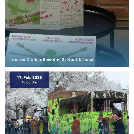
Tamara Danicic über die 18. Nonfiktionale
17. Feb. 2026
bookmark_border
18:00