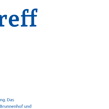
reff
ng. Das
m Brunnenhof und