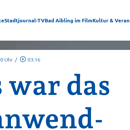
te
Stadtjournal-TV
Bad Aibling im Film
Kultur & Vera
play_circle_outline
00 Uhr
/
03:16
 war das
nnwend-