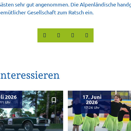
Gästen sehr gut angenommen. Die Alpenländische han
gemütlicher Gesellschaft zum Ratsch ein.
nteressieren
uli 2026
17. Juni
bookmark_border
2026
:11
17:26