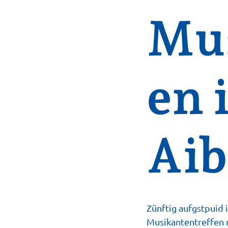
Mus
en 
Aib
Zünftig aufgstpuid
Musikantentreffen 