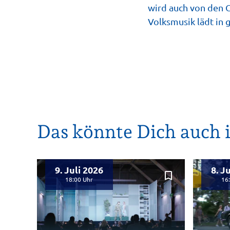
wird auch von den 
Volksmusik lädt in 
Das könnte Dich auch i
9. Juli 2026
8. J
bookmark_border
18:00
16