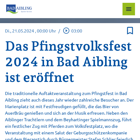
menu
bookmark_border
play_circle_outline
Di., 21.05.2024
, 00:00 Uhr
/
03:00
Das Pfingstvolksfest
2024 in Bad Aibling
ist eröffnet
Die traditionelle Auftaktveranstaltung zum Pfingstfest in Bad
Aibling zieht auch dieses Jahr wieder zahlreiche Besucher an. Der
Marienplatz ist mit Festfreudigen gefüllt, die das Bier von
AuerBräu genießen und sich an der Musik erfreuen. Neben den
Aiblinger Trachtlern und dem Beyhartinger Spielmannszug, führt
ein festlicher Zug mit Pferden zum Volksfestplatz, wo die
Veranstaltung mit einem Salut der Geburgsschützenkompanie
und dem Bieranstich durch Bürgermeister Stefan Schlier feierlich