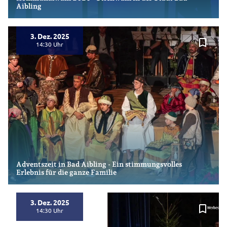
Aibling
3. Dez. 2025
bookmark_border
14:30
Adventszeit in Bad Aibling - Ein stimmungsvolles
Erlebnis für die ganze Familie
3. Dez. 2025
bookmark_border
14:30