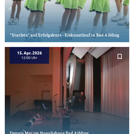
"Starlets" auf Erfolgskurs - Eiskunstlauf in Bad Aibling
15. Apr. 2026
bookmark_border
12:00
Dennis Mai im Novalishaus Bad Aibling