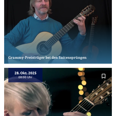
Grammy-Preisträger bei den Saitensprüngen
28. Okt. 2025
bookmark_border
08:00