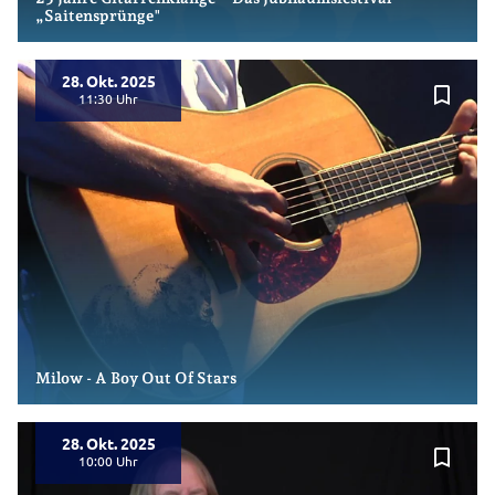
„Saitensprünge"
28. Okt. 2025
bookmark_border
11:30
Milow - A Boy Out Of Stars
28. Okt. 2025
bookmark_border
10:00