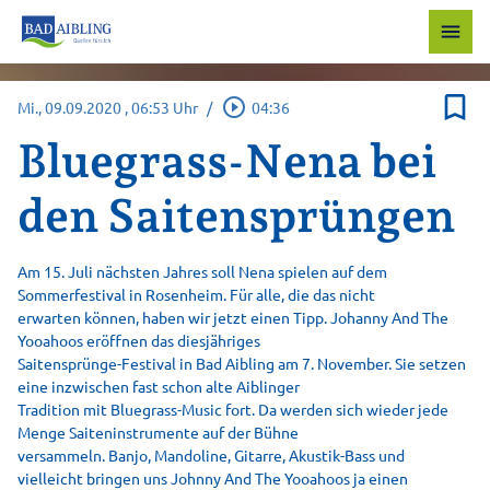
menu
bookmark_border
play_circle_outline
Mi., 09.09.2020
, 06:53 Uhr
/
04:36
Bluegrass-Nena bei
den Saitensprüngen
Am 15. Juli nächsten Jahres soll Nena spielen auf dem
Sommerfestival in Rosenheim. Für alle, die das nicht
erwarten können, haben wir jetzt einen Tipp. Johanny And The
Yooahoos eröffnen das diesjähriges
Saitensprünge-Festival in Bad Aibling am 7. November. Sie setzen
eine inzwischen fast schon alte Aiblinger
Tradition mit Bluegrass-Music fort. Da werden sich wieder jede
Menge Saiteninstrumente auf der Bühne
versammeln. Banjo, Mandoline, Gitarre, Akustik-Bass und
vielleicht bringen uns Johnny And The Yooahoos ja einen