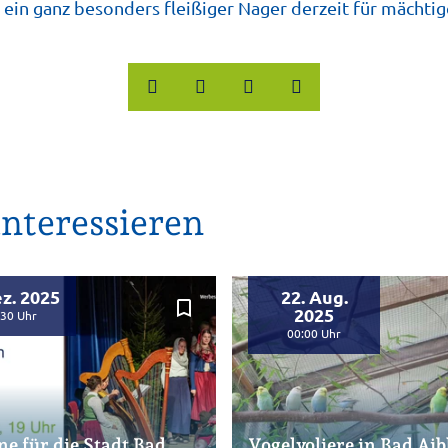
t ein ganz besonders fleißiger Nager derzeit für mächtig
nteressieren
ez. 2025
22. Aug.
bookmark_border
2025
:30
00:00
e für die Stadt Bad
Vogelvoliere in Bad Aib