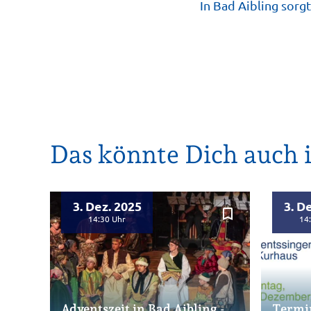
In Bad Aibling sorg
Das könnte Dich auch i
3. Dez. 2025
3. D
bookmark_border
14:30
14
Adventszeit in Bad Aibling -
Termin