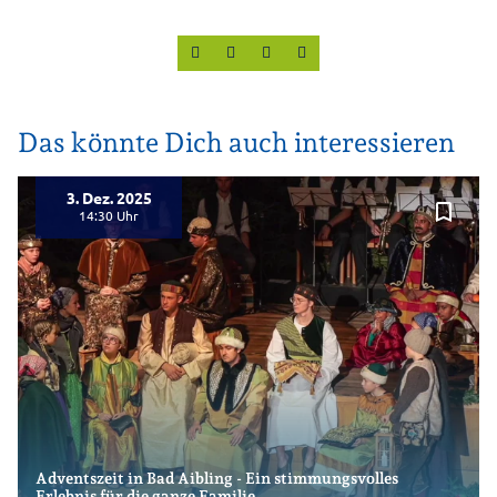
Das könnte Dich auch interessieren
3. Dez. 2025
bookmark_border
14:30
Adventszeit in Bad Aibling - Ein stimmungsvolles
Erlebnis für die ganze Familie