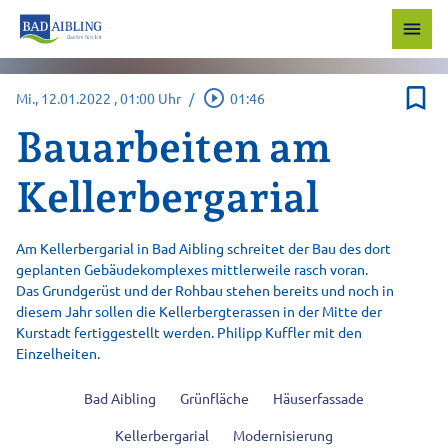
menu
bookmark_border
play_circle_outline
Mi., 12.01.2022
, 01:00 Uhr
/
01:46
Bauarbeiten am
Kellerbergarial
Am Kellerbergarial in Bad Aibling schreitet der Bau des dort
geplanten Gebäudekomplexes mittlerweile rasch voran.
Das Grundgerüst und der Rohbau stehen bereits und noch in
diesem Jahr sollen die Kellerbergterassen in der Mitte der
Kurstadt fertiggestellt werden. Philipp Kuffler mit den
Einzelheiten.
Bad Aibling
Grünfläche
Häuserfassade
Kellerbergarial
Modernisierung