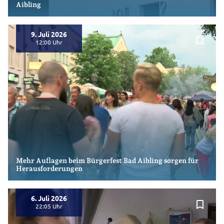
Aibling
9. Juli 2026
bookmark_border
12:00
Mehr Auflagen beim Bürgerfest Bad Aibling sorgen für
Herausforderungen
6. Juli 2026
bookmark_border
22:05