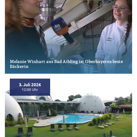
Melanie Winhart aus Bad Aibling ist Oberbayerns beste
Bäckerin
3. Juli 2026
bookmark_border
12:00