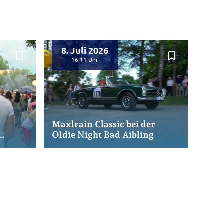
8. Juli 2026
bookmark_border
bookmark_border
16:11
Maxlrain Classic bei der
Oldie Night Bad Aibling