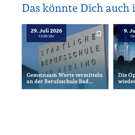
Das könnte Dich auch i
29. Juli 2026
9. J
bookmark_border
15:00
18
Gemeinsam Werte vermitteln
Die Op
an der Berufsschule Bad
wiede
Aibling