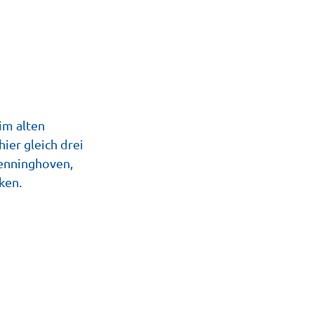
im alten
ier gleich drei
Benninghoven,
ken.