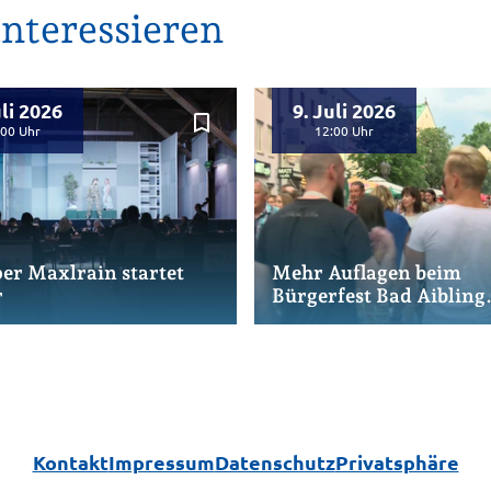
nteressieren
uli 2026
9. Juli 2026
bookmark_border
:00
12:00
er Maxlrain startet
Mehr Auflagen beim
r
Bürgerfest Bad Aibling
sorgen für
Herausforderungen
Kontakt
Impressum
Datenschutz
Privatsphäre