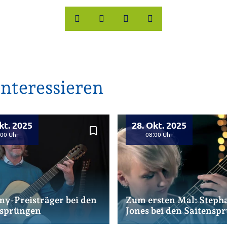
nteressieren
kt. 2025
28. Okt. 2025
bookmark_border
:00
08:00
y-Preisträger bei den
Zum ersten Mal: Steph
nsprüngen
Jones bei den Saitensp