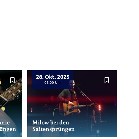
28. Okt. 2025
bookmark_border
bookmark_border
08:00
anie
Milow bei den
rüngen
Saitensprüngen