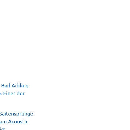
n Bad Aibling
. Einer der
 Saitensprünge-
zum Acoustic
rt.