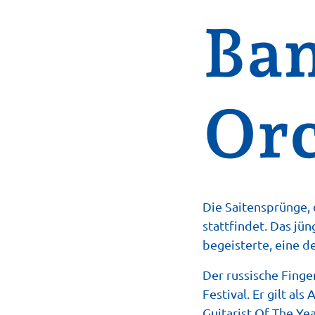
Ban
Orc
Die Saitensprünge, d
stattfindet. Das jün
begeisterte, eine d
Der russische Finge
Festival. Er gilt a
Guitarist Of The Ye