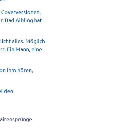
h Coverversionen,
in Bad Aibling hat
icht alles. Möglich
rt. Ein Mann, eine
von ihm hören,
ei den
aitensprünge