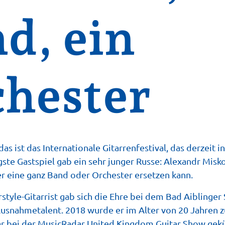
d, ein
hester
as ist das Internationale Gitarrenfestival, das derzeit i
gste Gastspiel gab ein sehr junger Russe: Alexandr Misko
er eine ganz Band oder Orchester ersetzen kann.
rstyle-Gitarrist gab sich die Ehre bei dem Bad Aiblinger
ls Ausnahmetalent. 2018 wurde er im Alter von 20 Jahren 
ar bei der MusicRadar United Kingdom Guitar Show gekü