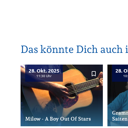
Das könnte Dich auch i
28. Okt. 2025
28. O
bookmark_border
11:30
10
Gramm
Milow - A Boy Out Of Stars
Saite