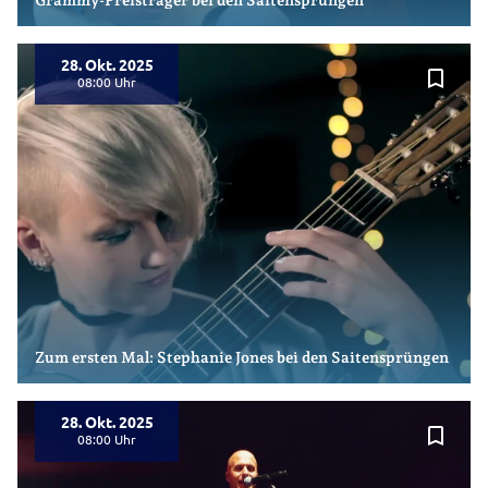
Grammy-Preisträger bei den Saitensprüngen
28. Okt. 2025
bookmark_border
08:00
Zum ersten Mal: Stephanie Jones bei den Saitensprüngen
28. Okt. 2025
bookmark_border
08:00