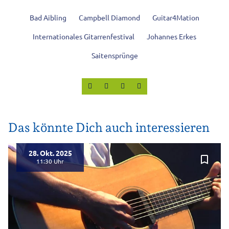
Bad Aibling
Campbell Diamond
Guitar4Mation
Internationales Gitarrenfestival
Johannes Erkes
Saitensprünge
Das könnte Dich auch interessieren
28. Okt. 2025
bookmark_border
11:30