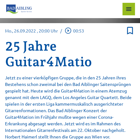
menu
bookmark_border
play_circle_outline
Mo., 26.09.2022
, 20:00 Uhr
/
00:53
25 Jahre
Guitar4Matio
Jetzt zu einer vierköpfigen Gruppe, die in den 25 Jahren ihres
Bestehens schon zweimal bei den Bad Aiblinger Saitensprüngen
gespielt hat. Heute wird die Guitar4Mation in einem Atemzug
genannt mit dem LAGQ, dem Los Angeles Guitar Quartett. Beide
spielen in der ersten Liga kammermuskalisch ausgerichteter
Gitarrenformationen. Das Bad Aiblinger Konzert der
Guitar4Mation im Frühjahr mußte wegen einer Corona-
Erkrankung abgesagt werden. Jetzt wird es im Rahmen des
Internationalen Gitarrenfestivals am 22. Oktober nachgeholt.
Norbert Haimerl stellt Ihnen die Gruppe aus Wien vor.